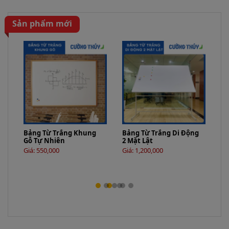
Sản phẩm mới
Bảng Từ Trắng Khung
Bảng Từ Trắng Di Động
Bả
Gỗ Tự Nhiên
2 Mặt Lật
to
bo
Giá: 550,000
Giá: 1,200,000
Gi