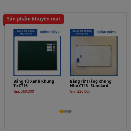
Sản phẩm khuyến mại
Bảng Từ Xanh Khung
Bảng Từ Trắng Khung
Bả
To CT16
Nhỏ CT13 - Standard
2 
board
Giá: 560,000
Giá: 220,000
Gi