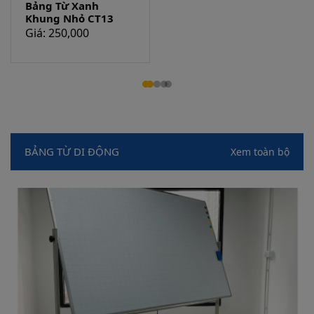
Bảng Từ Xanh
Bảng Từ Xanh
Khung Nhỏ CT13
Khung To CT16
Giá: 250,000
Giá: 560,000
BẢNG TỪ DI ĐỘNG
Xem toàn bộ