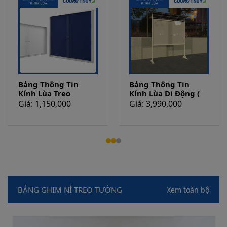
Bảng Thông Tin
Bảng Thông Tin
Kính Lùa Treo
Kính Lùa Di Động (
Tường
Bảng tin ngoài
Giá: 1,150,000
Giá: 3,990,000
trời)
BẢNG GHIM NỈ TREO TƯỜNG
Xem toàn bộ