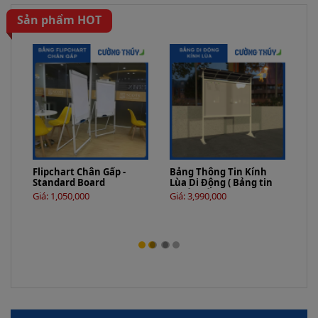
Sản phẩm HOT
Bả
Tố
Flipchart Chân Gấp -
Bảng Thông Tin Kính
Gi
Standard Board
Lùa Di Động ( Bảng tin
ngoài trời)
Giá: 1,050,000
Giá: 3,990,000