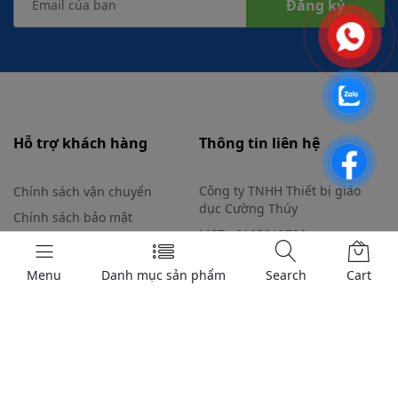
Tham gia bản tin của chúng tôi
ngay bây giờ
Đăng Ký Nhận Thông Tin Khuyến Mãi Và Sự Kiện
Đăng ký
Menu
Danh mục sản phẩm
Search
Cart
Hỗ trợ khách hàng
Thông tin liên hệ