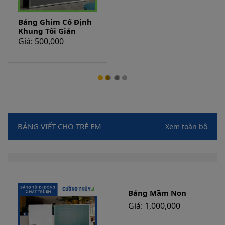
Bảng Ghim Cố Định
Bảng Ghim Nỉ Cố
Khung Tối Giản
Định Khung Nhỏ
CT13
Giá: 500,000
Giá: 250,000
BẢNG VIẾT CHO TRẺ EM
Xem toàn bộ