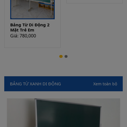
Bảng Từ Di Động 2
Bảng Từ Trắng Di
Mặt Trẻ Em
Động 2 Mặt Lật
Giá: 780,000
Giá: 1,200,000
BẢNG TỪ XANH DI ĐỘNG
Xem toàn bộ